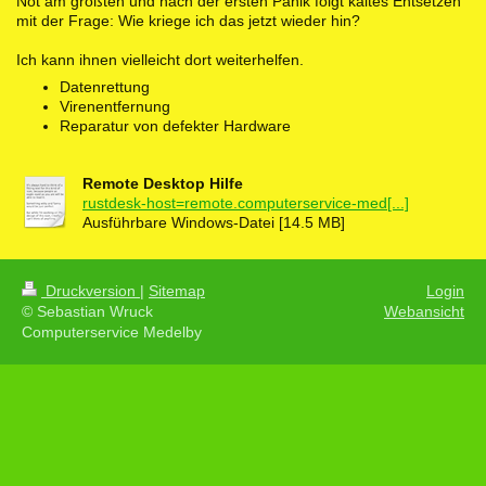
Not am größten und nach der ersten Panik folgt kaltes Entsetzen
mit der Frage: Wie kriege ich das jetzt wieder hin?
Ich kann ihnen vielleicht dort weiterhelfen.
Datenrettung
Virenentfernung
Reparatur von defekter Hardware
Remote Desktop Hilfe
rustdesk-host=remote.computerservice-med[...]
Ausführbare Windows-Datei [14.5 MB]
Druckversion
|
Sitemap
Login
© Sebastian Wruck
Webansicht
Computerservice Medelby