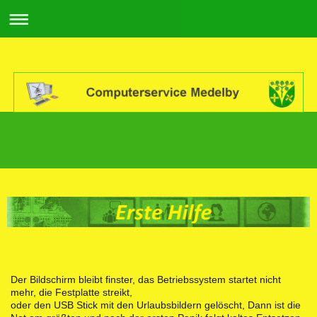
Der Bildschirm bleibt finster, das Betriebssystem startet nicht
mehr, die Festplatte streikt,
oder den USB Stick mit den Urlaubsbildern gelöscht, Dann ist die